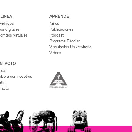
 LÍNEA
APRENDE
ividades
Niños
ros digitales
Publicaciones
orridos virtuales
Podcast
Programa Escolar
Vinculación Universitaria
Videos
NTACTO
nsa
abora con nosotros
etín
tacto