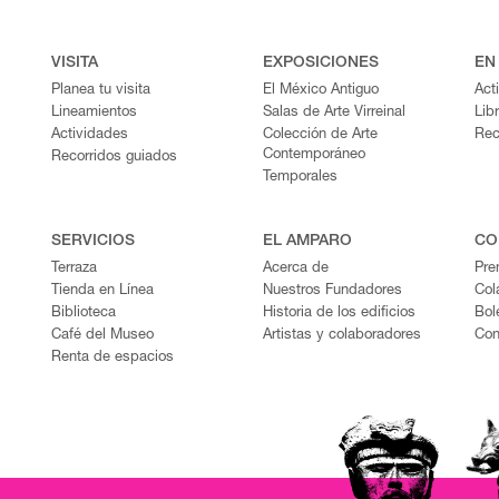
VISITA
EXPOSICIONES
EN
Planea tu visita
El México Antiguo
Act
Lineamientos
Salas de Arte Virreinal
Lib
Actividades
Colección de Arte
Rec
Contemporáneo
Recorridos guiados
Temporales
SERVICIOS
EL AMPARO
CO
Terraza
Acerca de
Pre
Tienda en Línea
Nuestros Fundadores
Col
Biblioteca
Historia de los edificios
Bol
Café del Museo
Artistas y colaboradores
Con
Renta de espacios