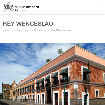
REY WENCESLAO
Inicio
Colecciones
Etiquetas
Rey Wenceslao