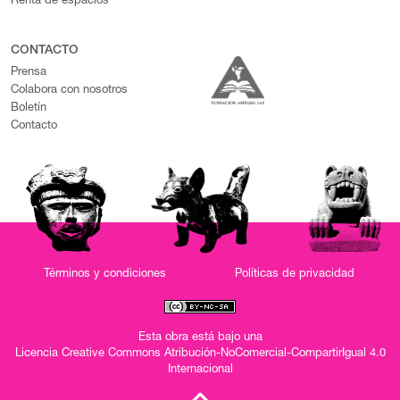
Renta de espacios
CONTACTO
Prensa
Colabora con nosotros
Boletín
Contacto
Términos y condiciones
Políticas de privacidad
Esta obra está bajo una
Licencia Creative Commons Atribución-NoComercial-CompartirIgual 4.0
Internacional