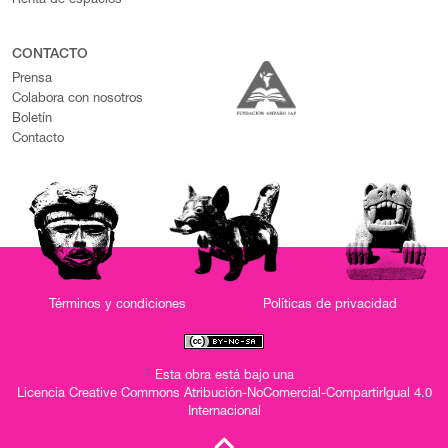
Renta de espacios
CONTACTO
Prensa
Colabora con nosotros
Boletín
Contacto
Términos y condiciones
Políticas de privacidad
Esta obra está bajo una
Licencia Creative Commons Atribución-NoComercial-CompartirIgual 4.0
Internacional