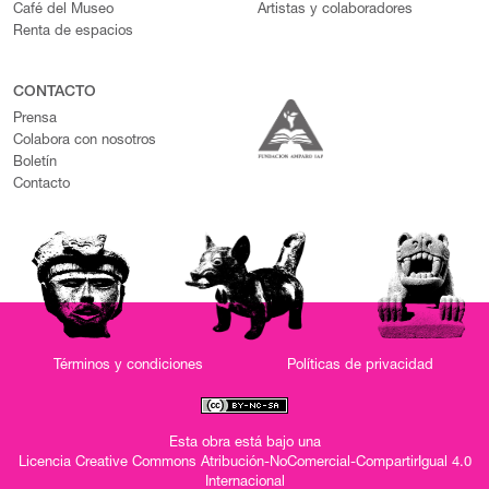
Café del Museo
Artistas y colaboradores
Renta de espacios
CONTACTO
Prensa
Colabora con nosotros
Boletín
Contacto
Términos y condiciones
Políticas de privacidad
Esta obra está bajo una
Licencia Creative Commons Atribución-NoComercial-CompartirIgual 4.0
Internacional