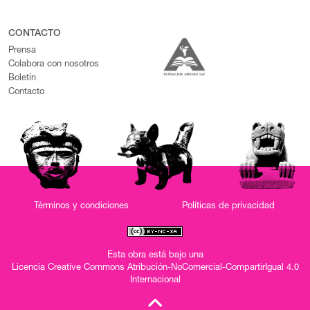
CONTACTO
Prensa
Colabora con nosotros
Boletín
Contacto
Términos y condiciones
Políticas de privacidad
Esta obra está bajo una
Licencia Creative Commons Atribución-NoComercial-CompartirIgual 4.0
Internacional