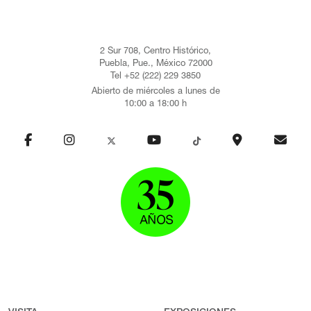
Fundación Magnum en la Universidad de Columbia (2018). Su
formación incluye talleres como el Camp 20 Fotógrafos México
(2017) y el Taller Eddie Adams XXXV (2022). Su trayectoria
2 Sur 708, Centro Histórico,
profesional comenzó en 2009 como fotoperiodista local, pero fue
Puebla, Pue., México 72000
en 2014 cuando inició un proceso íntimo de reflexión que la llevó
Tel +52 (222) 229 3850
a explorar proyectos personales, investigando estrategias de
Abierto de miércoles a lunes de
autorrepresentación y expandiendo los límites de la práctica
10:00 a 18:00 h
documental. Es cofundadora y coprodutora del Festival
Internacional de Fotografía Periodística y Documental Mirar
Distinto, promoviendo el fotoperiodismo en México. Su obra ha
sido expuesta en una amplia variedad de países, incluyendo
Argentina, Bolivia, Canadá, Colombia, Guatemala, México,
Marruecos, Holanda, España, Suiza, Estados Unidos y Uruguay.
Además, forma parte de colecciones en instituciones como Leica
Gallery México, Centro Fotográfico Manuel Álvarez Bravo, MoA-g
SA (El Museo de Vanguardia), Fundación Televisa, Open Society
Foundations, Schomburg Center for Research in Black Culture y
la Biblioteca Pública de Nueva York. También ha trabajado como
periodista, colaborando con medios como The New York Times,
Bloomberg News y NPR. Es miembro activo de varias
organizaciones, como Foto Féminas y Women Photograph, y