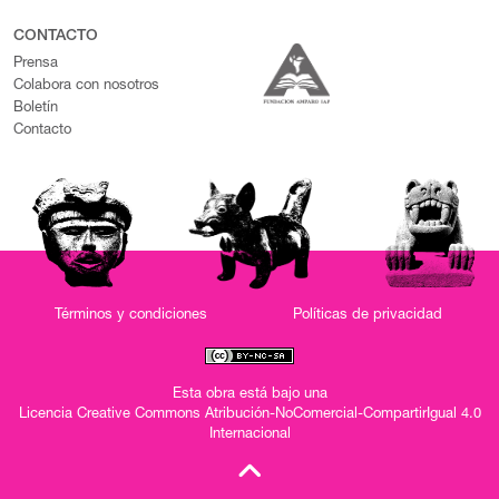
CONTACTO
Prensa
Colabora con nosotros
Boletín
Contacto
Términos y condiciones
Políticas de privacidad
Esta obra está bajo una
Licencia Creative Commons Atribución-NoComercial-CompartirIgual 4.0
Internacional