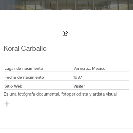
Koral Carballo
Lugar de nacimiento
Veracruz, México
Fecha de nacimiento
1987
Sitio Web
Visitar
Es una fotógrafa documental, fotoperiodista y artista visual
radicada en Puebla. Estudió periodismo en la Universidad
Popular Autónoma del Estado de Puebla (2010) y ha completado
diversos programas especializados, como el Seminario de
Fotografía Contemporánea y el Diplomado en Fotografía
Documental en el Centro de las Artes de San Agustín (CaSA), así
como el Laboratorio de Desarrollo de Proyectos Migratorios de la