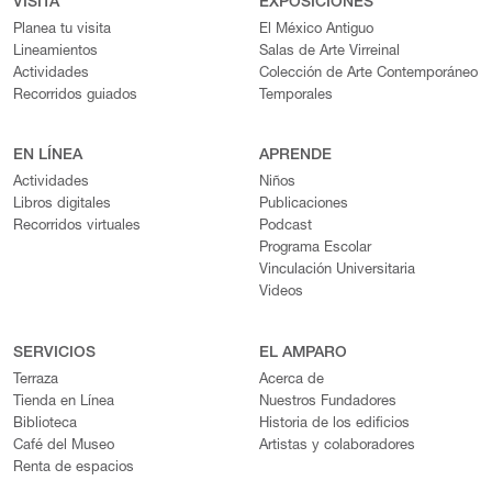
VISITA
EXPOSICIONES
colabora con el Colectivo Ruda. Además, es embajadora de
Planea tu visita
El México Antiguo
Leica Camera en Latinoamérica, destacando su influencia en el
Lineamientos
Salas de Arte Virreinal
ámbito fotográfico contemporáneo. Ha sido reconocida con
Actividades
Colección de Arte Contemporáneo
varios premios, como el Catchlight Global Fellow y el premio
Recorridos guiados
Temporales
Nuestra Mirada de POY LATAM, entre otros. En el Museo
Amparo, la obra de Koral Carballo se presentó en las
exposiciones colectivas Africamericanos (2019) y Lu' Biaani:
EN LÍNEA
APRENDE
Francisco Toledo y la fotografía (2023). Actualizado: 28 de agosto
Actividades
Niños
de 2024
Libros digitales
Publicaciones
Recorridos virtuales
Podcast
Programa Escolar
Vinculación Universitaria
Videos
SERVICIOS
EL AMPARO
Terraza
Acerca de
Tienda en Línea
Nuestros Fundadores
Biblioteca
Historia de los edificios
Café del Museo
Artistas y colaboradores
Renta de espacios