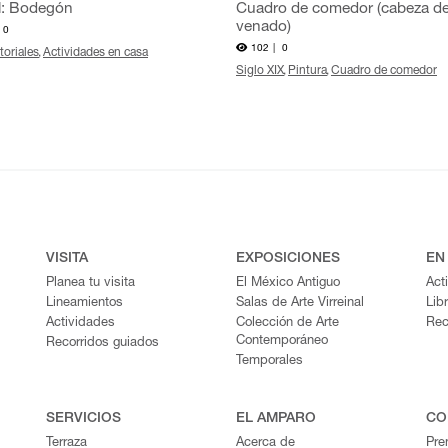
al: Bodegón
Cuadro de comedor (cabeza d
venado)
0
102 |
0
toriales
Actividades en casa
Siglo XIX
Pintura
Cuadro de comedor
VISITA
EXPOSICIONES
EN
Planea tu visita
El México Antiguo
Act
Lineamientos
Salas de Arte Virreinal
Lib
Actividades
Colección de Arte
Rec
Contemporáneo
Recorridos guiados
Temporales
SERVICIOS
EL AMPARO
CO
Terraza
Acerca de
Pre