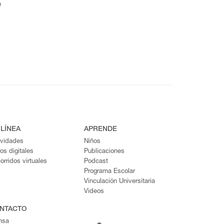
e
 LÍNEA
APRENDE
ividades
Niños
ros digitales
Publicaciones
orridos virtuales
Podcast
Programa Escolar
Vinculación Universitaria
Videos
NTACTO
nsa