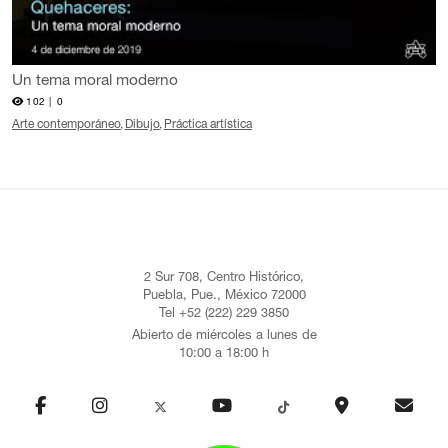
Un tema moral moderno
102 |
0
Arte contemporáneo
Dibujo
Práctica artística
2 Sur 708, Centro Histórico,
Puebla, Pue., México 72000
Tel +52 (222) 229 3850
Abierto de miércoles a lunes de
10:00 a 18:00 h