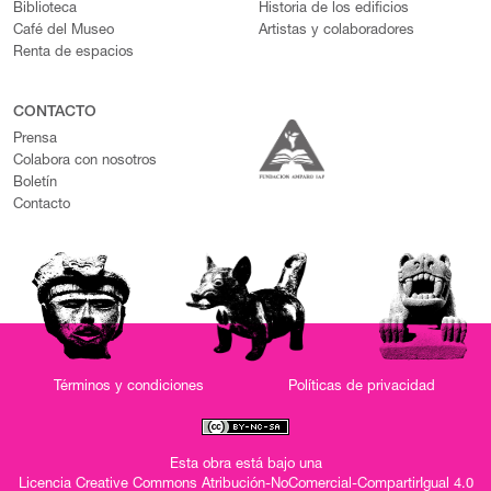
Biblioteca
Historia de los edificios
Café del Museo
Artistas y colaboradores
Renta de espacios
CONTACTO
Prensa
Colabora con nosotros
Boletín
Contacto
Términos y condiciones
Políticas de privacidad
Esta obra está bajo una
Licencia Creative Commons Atribución-NoComercial-CompartirIgual 4.0