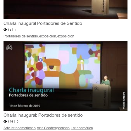
Charla inaugural Portadores de Sentido
43 |
1
Portadores de sentido
exposición
exposicion
Charla inaugural: Portadores de sentido
149 |
0
Arte latinoamericano
Arte Contemporáneo
Latinoamérica