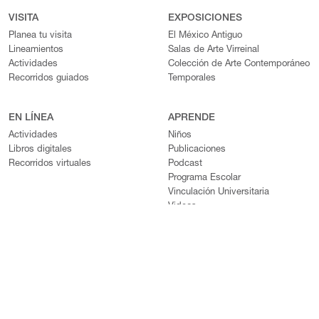
VISITA
EXPOSICIONES
Planea tu visita
El México Antiguo
Lineamientos
Salas de Arte Virreinal
Actividades
Colección de Arte Contemporáneo
Recorridos guiados
Temporales
EN LÍNEA
APRENDE
Actividades
Niños
Libros digitales
Publicaciones
Recorridos virtuales
Podcast
Programa Escolar
Vinculación Universitaria
Videos
SERVICIOS
EL AMPARO
Terraza
Acerca de
Tienda en Línea
Nuestros Fundadores
Biblioteca
Historia de los edificios
Café del Museo
Artistas y colaboradores