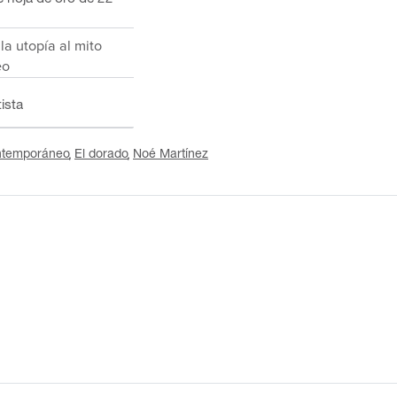
 la utopía al mito
eo
tista
ntemporáneo
El dorado
Noé Martínez