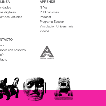
 LÍNEA
APRENDE
ividades
Niños
ros digitales
Publicaciones
orridos virtuales
Podcast
Programa Escolar
Vinculación Universitaria
Videos
NTACTO
nsa
abora con nosotros
etín
tacto