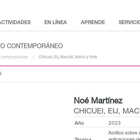
ACTIVIDADES
EN LÍNEA
APRENDE
SERVICI
MITO CONTEMPORÁNEO
ito contemporáneo
Chicuei, Eij, Maculli, Nahui y Ome
S
Noé Martínez
CHICUEI, EIJ, MA
Año
2023
Acrílico sobre
Técnica
aplicaciones d