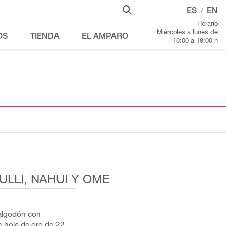
ES
EN
/
Horario
Miércoles a lunes de
OS
TIENDA
EL AMPARO
10:00 a 18:00 h
CULLI, NAHUI Y OME
 algodón con
e hoja de oro de 22