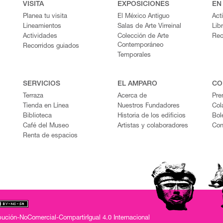
VISITA
EXPOSICIONES
EN
Planea tu visita
El México Antiguo
Act
Lineamientos
Salas de Arte Virreinal
Lib
Actividades
Colección de Arte
Rec
Contemporáneo
Recorridos guiados
Temporales
SERVICIOS
EL AMPARO
CO
Terraza
Acerca de
Pre
Tienda en Línea
Nuestros Fundadores
Col
Biblioteca
Historia de los edificios
Bol
Café del Museo
Artistas y colaboradores
Con
Renta de espacios
ución-NoComercial-CompartirIgual 4.0 Internacional