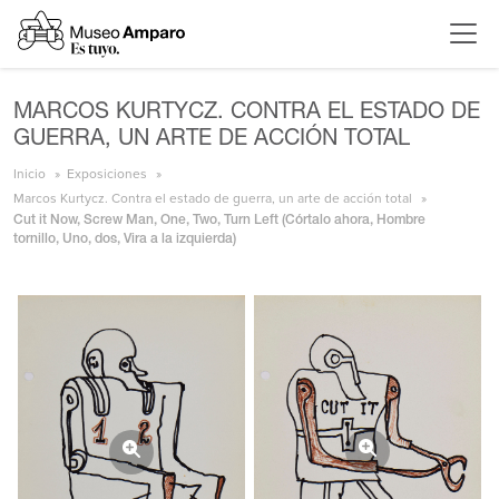
MARCOS KURTYCZ. CONTRA EL ESTADO DE
GUERRA, UN ARTE DE ACCIÓN TOTAL
Inicio
Exposiciones
Marcos Kurtycz. Contra el estado de guerra, un arte de acción total
Cut it Now, Screw Man, One, Two, Turn Left (Córtalo ahora, Hombre
tornillo, Uno, dos, Vira a la izquierda)