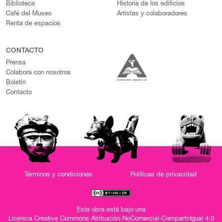
Biblioteca
Historia de los edificios
Café del Museo
Artistas y colaboradores
Renta de espacios
CONTACTO
Prensa
Colabora con nosotros
Boletín
Contacto
Términos y condiciones
Políticas de privacidad
Esta obra está bajo una
Licencia Creative Commons Atribución-NoComercial-CompartirIgual 4.0