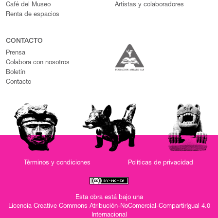
Café del Museo
Artistas y colaboradores
Renta de espacios
CONTACTO
Prensa
Colabora con nosotros
Boletín
Contacto
Términos y condiciones
Políticas de privacidad
Esta obra está bajo una
Licencia Creative Commons Atribución-NoComercial-CompartirIgual 4.0
Internacional