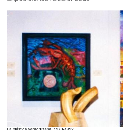
y la revista Magisterio. Posteriormente editó dos periódicos de
caricaturas en las que captó los gestos y ademanes más
característicos, involuntarios e inconscientes de hombres
públicos, políticos, actores y actrices. El primero, surgido en
1958, fue Ahí va el golpe, y el segundo, en 1960, fue El Coyote
emplumado. Años más tarde, Beltrán ingresó al Taller de Gráfica
Popular y comenzó a desempeñarse como ilustrador de libros, y
se dedicó además a la elaboración de cartillas de alfabetización
en lenguas indígenas, material didáctico, y monografías
antropológicas y educativas. En 1953 obtuvo el primer Premio de
carteles de alfabetización en 1953; en 1956 el Premio Nacional
de Grabado; en 1968, el primer Premio de grabado en la Primera
Bienal Interamericana de Pintura y Grabado; en 1976, el Premio
Nacional de Periodismo en la rama de ilustradores; y en 1985
el Premio Nacional en Bellas Artes. Recibió dos grandes
distinciones académicas al ser designado, en 1968, miembro de
la Academia de Artes, y al haber ingresado en el Seminario de
Cultura Mexicana, en 1980. En el Museo Amparo, Alberto Beltrán
fue curador de la exposición La plástica veracruzana, 1970-1992
(1992). Actualizado: 24 de marzo de 2023
La plástica veracruzana, 1970-1992