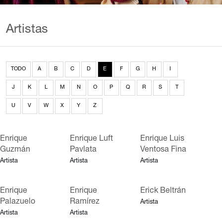
Artistas
TODO
A
B
C
D
E
F
G
H
I
J
K
L
M
N
O
P
Q
R
S
T
U
V
W
X
Y
Z
Enrique
Enrique Luft
Enrique Luis
Guzmán
Pavlata
Ventosa Fina
Artista
Artista
Artista
Enrique
Enrique
Erick Beltrán
Palazuelo
Ramírez
Artista
Artista
Artista