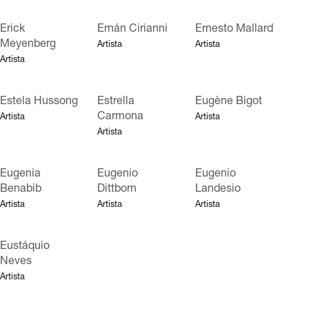
Erick
Ernán Cirianni
Ernesto Mallard
Meyenberg
Artista
Artista
Artista
Estela Hussong
Estrella
Eugène Bigot
Carmona
Artista
Artista
Artista
Eugenia
Eugenio
Eugenio
Benabib
Dittborn
Landesio
Artista
Artista
Artista
Eustáquio
Neves
Artista