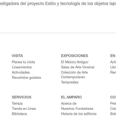
tigadora del proyecto Estilo y tecnología de los objetos lap
udios Mesoamericanos y del Posgrado de Historia del Arte. 
ersos proyectos arqueológicos en México, Guatemala, Ecuador
s por el INAH. Los temas que aborda son la producción artesan
s de prestigio y esferas de consumo. Ha sido distinguida con
ihuacán 2011 a la mejor investigación sobre esa ciudad. En 
n de Arte Prehispánico. Fue ponente en la charla en línea La
ra del libro digital La Colección lapidaria del Museo Amparo:
VISITA
EXPOSICIONES
EN
Planea tu visita
El México Antiguo
Act
Lineamientos
Salas de Arte Virreinal
Lib
Actividades
Colección de Arte
Rec
Contemporáneo
Recorridos guiados
Temporales
SERVICIOS
EL AMPARO
CO
Terraza
Acerca de
Pre
Tienda en Línea
Nuestros Fundadores
Col
Biblioteca
Historia de los edificios
Bol