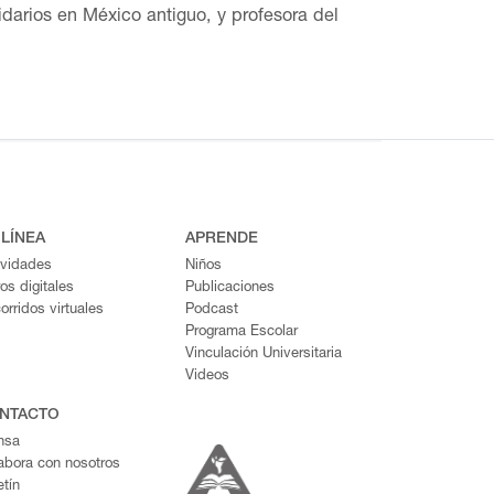
idarios en México antiguo, y profesora del
Pertenece al Sistema Nacional de
 y España. Ha publicado más de 50 artículos
al en concha y lapidaria, estilo y tradición,
 el Premio Alfonso Caso 2012 a la mejor tesis
el Museo Amparo, Reyna B. Solís ha
 presencia del estilo Mezcala en la
 un estudio tecnoestilístico (2023).
 LÍNEA
APRENDE
ividades
Niños
ros digitales
Publicaciones
orridos virtuales
Podcast
Programa Escolar
Vinculación Universitaria
Videos
NTACTO
nsa
abora con nosotros
etín