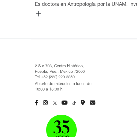
Es doctora en Antropología por la UNAM. Inves
Seminario Monográfico en el Posgrado de Est
Investigadores nivel I. Ha trabajado en div
científicos y es autora de dos libros editado
arqueología experimental, traceología, biene
de Maestría en Arqueología y el Premio Teot
investigado obras de lapidaria de la Colecció
Colección del Museo Amparo (2021). Es coauto
Actualizado: 16 de enero de 2024
2 Sur 708, Centro Histórico,
Puebla, Pue., México 72000
Tel +52 (222) 229 3850
Abierto de miércoles a lunes de
10:00 a 18:00 h