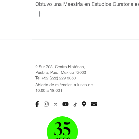
Obtuvo una Maestría en Estudios Curatoriale
Coordinadora de la Sala de Arte Público Siq
posgrado (2008–2010). Actualmente es Direct
en la esfera pública desde 1992. En el Muse
sobre curaduría (2019) del programa Quehace
2 Sur 708, Centro Histórico,
Puebla, Pue., México 72000
Tel +52 (222) 229 3850
Abierto de miércoles a lunes de
10:00 a 18:00 h