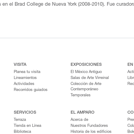
s en el Brad College de Nueva York (2008-2010). Fue curado
ueiros-La Tallera (2010-2011). Ha sido becaria de CONACYT 
ora de Proyectos Curatoriales en INSTE, una organización d
o Amparo, Andrea Torreblanca participó como ponente en la 
res. Actualizada: 28 de agosto de 2024
VISITA
EXPOSICIONES
EN
Planea tu visita
El México Antiguo
Act
Lineamientos
Salas de Arte Virreinal
Lib
Actividades
Colección de Arte
Rec
Contemporáneo
Recorridos guiados
Temporales
SERVICIOS
EL AMPARO
CO
Terraza
Acerca de
Pre
Tienda en Línea
Nuestros Fundadores
Col
Biblioteca
Historia de los edificios
Bol