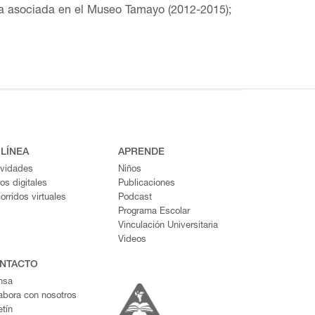
ra asociada en el Museo Tamayo (2012-2015);
y de la Fundación Jumex para estudios de
edicada a la producción de proyectos de arte
conferencia Del Museo al Archivo. Una charla
 LÍNEA
APRENDE
ividades
Niños
ros digitales
Publicaciones
orridos virtuales
Podcast
Programa Escolar
Vinculación Universitaria
Videos
NTACTO
nsa
abora con nosotros
etín