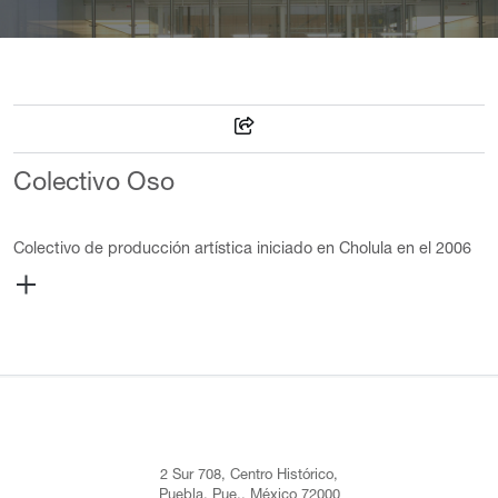
Colectivo Oso
Colectivo de producción artística iniciado en Cholula en el 2006
formado por Elizabeth Flores y Luis Calvo. Su trabajo se basa
principalmente en dos temas: el autorretrato de pareja y el cómo
interactúan en los espacios públicos que habitan. Cuentan con
exposiciones en EUA, Hungría, Chile, Ecuador, Veracruz,
Yucatán, Aguascalientes, Estado de México, Ciudad de México y
en Puebla han sido ganadores del Encuentro Estatal de Arte
Contemporáneo, Becarios del FOESCAP y recibido mención
honorífica en la Bienal de Fotografía Puebla de los Ángeles. En el
Museo Amparo, el Colectivo Oso impartió una conferencia.
2 Sur 708, Centro Histórico,
Actualizado: 25 de marzo de 2023
Puebla, Pue., México 72000