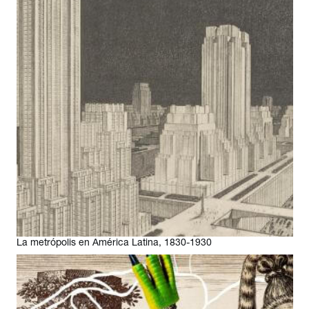
exploración de jerarquías de poder en el arte latinoamericano
emergente. Ha editado siete libros y participado en numerosas
conferencias y simposios internacionales. En el Museo
Amparo, Idurre Alonso realizó la curaduría de las muestras La
metrópolis en América Latina, 1830-1930 (2018) y Reinventar
América: Construir, borrar, repetir (2025). Actualizado: 3 de
abril de 2025
La metrópolis en América Latina, 1830-1930