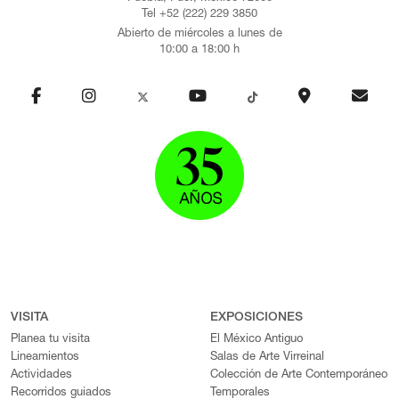
y del Consejo Nacional de Ciencia y Tecnología. Ha escrito
Tel +52 (222) 229 3850
diecisiete libros sobre arqueología, historia, cuento, poesía y
Abierto de miércoles a lunes de
novela, es coautor de capítulos de libros, y ha publicado más de
10:00 a 18:00 h
cincuenta artículos en México y en el extranjero. Su libro La
Antigua Veracruz. Historia de la primera ciudad portuaria de la
Nueva España en el siglo XVI fue seleccionado para su
publicación por el Instituto Veracruzano de Cultura; en 2013
recibió el Premio Baluarte en Veracruz y fue nombrado Caballero
Águila en 2014 por su obra literaria, por la Sociedad Civil de San
Cristóbal de las Casas, Chiapas. En el Museo Amparo, Javier
Omar Ruiz impartió una conferencia.
VISITA
EXPOSICIONES
Planea tu visita
El México Antiguo
Lineamientos
Salas de Arte Virreinal
Actividades
Colección de Arte Contemporáneo
Recorridos guiados
Temporales