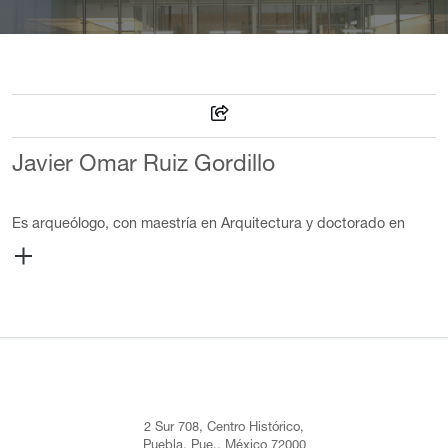
Javier Omar Ruiz Gordillo
Es arqueólogo, con maestría en Arquitectura y doctorado en
Historia. Ha realizado proyectos de investigación, conservación,
protección y difusión para el Instituto Nacional de Antropología e
Historia en sitios arqueológicos e históricos como Yohualichan y
el Ex convento de Huejotzingo, en Puebla. Se ha interesado por
el análisis de las tradiciones totonacas en torno a la presencia
cíclica de inundaciones en esa área y su impacto en ciudades
prehispánicas. Es miembro de la Red Temática CONACYT/UNAM
sobre Centros Históricos, y catedrático en la Universidad
Veracruzana, campus Xalapa. Ha sido becario del Consejo
2 Sur 708, Centro Histórico,
Veracruzano de Investigación Científica y Desarrollo Tecnológico,
Puebla, Pue., México 72000