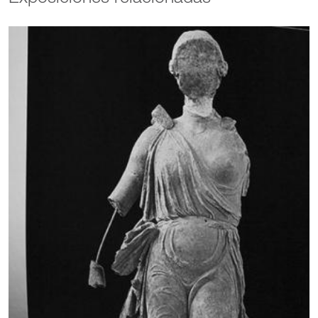
colaborando con la productora Britta Rindelaub. En 2020, se
incorporó a Écran Mobile, donde produjo la película On
Remembering de Laura Gabay. En 2022, cofundó la asociación
Autre Terre, produciendo el documental Servette aux Charmilles:
historia de una pasión (2022) de Juliana Fanjul, una obra que
explora la identidad y la pasión a través de la historia de un
barrio de Ginebra. A lo largo de su carrera, Irene ha participado
en una variedad de roles creativos, incluyendo dirección, guion,
dirección de fotografía, edición y diseño de sonido,
destacándose en la versatilidad de su trabajo. Además de su
trabajo como cineasta, Irene Muñoz es profesora asistente en el
Máster en Cine de ECAL/HEAD desde 2020. En el Museo
Amparo, la obra de Irene Muñoz Martín se presentó en la
exposición colectiva reGeneration 3 (2016). Fuente:
https://www.swissfilms.ch/en/person/irene-muoz-
martin/55A6663A40A44961AE147B02B9407884 Actualizado: 12
de noviembre de 2024