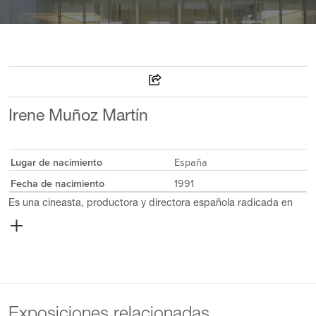
Irene Muñoz Martín
Lugar de nacimiento
España
Fecha de nacimiento
1991
Es una cineasta, productora y directora española radicada en
Ginebra. Licenciada en Bellas Artes por la Universidad
Complutense de Madrid (2012), completó un máster en Artes
Visuales (2016) y una licenciatura en Dirección Cinematográfica
(2018) en HEAD-Ginebra. Su formación en las artes visuales y su
enfoque multidisciplinario le han permitido desarrollar una
carrera única en el mundo del cine y la producción. En 2018,
comenzó a trabajar como asistente de producción en Alva Film,
Exposiciones relacionadas