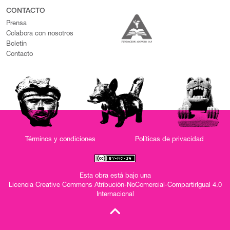
CONTACTO
Prensa
Colabora con nosotros
Boletín
Contacto
Términos y condiciones
Políticas de privacidad
Esta obra está bajo una
Licencia Creative Commons Atribución-NoComercial-CompartirIgual 4.0
Internacional