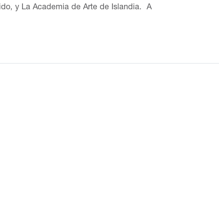
ido, y La Academia de Arte de Islandia. A
 tierra y las piedras para representar los
 en la exposición reGeneration3 (2015).