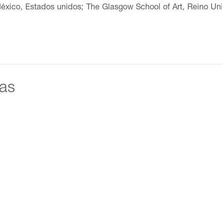
éxico, Estados unidos; The Glasgow School of Art, Reino Un
 se ha marcado por la geología, utilizando los materiales de la
 En el Museo Amparo, la obra de Veronika Geiger se presentó
das