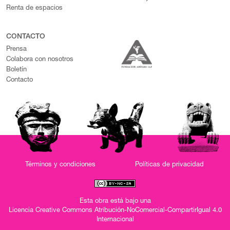
Renta de espacios
CONTACTO
Prensa
Colabora con nosotros
Boletín
Contacto
Términos y condiciones
Políticas de privacidad
Esta obra está bajo una
Licencia Creative Commons Atribución-NoComercial-CompartirIgual 4.0
Internacional