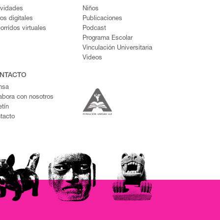
ividades
Niños
ros digitales
Publicaciones
orridos virtuales
Podcast
Programa Escolar
Vinculación Universitaria
Videos
NTACTO
nsa
abora con nosotros
etín
tacto