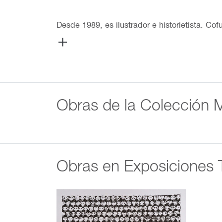
Desde 1989, es ilustrador e historietista. Co
junto con otros dibujantes el Taller del Perro
dedica a la ilustración editorial, la pintura,
Ilustradores. En el Museo Amparo, la obra de
2023.
Obras de la Colección
Obras en Exposiciones 