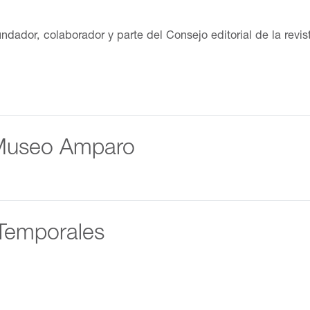
fundador, colaborador y parte del Consejo editorial de la rev
. Ha coordinado e impartido talleres de historieta e ilustraci
 la escultura y el dibujo. Es responsable del área de profesio
 Ricardo Peláez se presentó en la exposición Taco de ojo: T
 Museo Amparo
Temporales