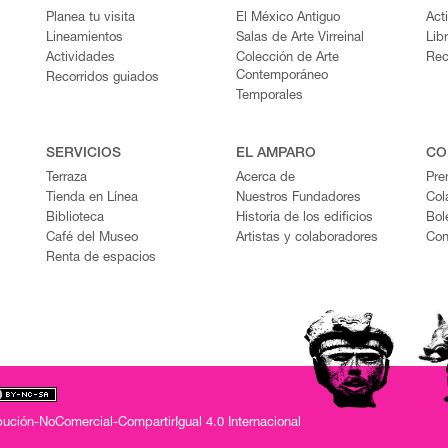
Planea tu visita
El México Antiguo
Act
Lineamientos
Salas de Arte Virreinal
Lib
Actividades
Colección de Arte
Rec
Contemporáneo
Recorridos guiados
Temporales
SERVICIOS
EL AMPARO
CO
Terraza
Acerca de
Pre
Tienda en Línea
Nuestros Fundadores
Col
Biblioteca
Historia de los edificios
Bol
Café del Museo
Artistas y colaboradores
Con
Renta de espacios
ución-NoComercial-CompartirIgual 4.0 Internacional