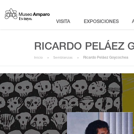
VISITA
EXPOSICIONES
RICARDO PELÁEZ
Inicio
Semblanzas
Ricardo Peláez Goycochea