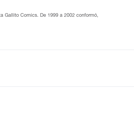
ista Gallito Comics. De 1999 a 2002 conformó,
ón en México y el extranjero. Actualmente se
nalización de la Asociación Mexicana de
lacuilo (2017). Actualizado: 11 de marzo de