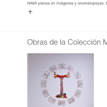
NAVA piensa en imágenes y onomatopeyas. Es 
escritor, impresor, fotógrafo, pixel artist, 
entrevistas con caricaturistas e historietist
Cómic Mexicano Carlos Monsiváis. Ha sido re
animación y realidad aumentada. Docente de 
Artes y Diseño de San Carlos de la Univers
de los cómics #pixeldeath con Galamot Shaku 
Obras de la Colección
serie animada “Trump Toons”. Su trabajo ha 
Zombie (Bolivia, 2009), Lesparragusanada (Ec
2017), Ragú #8 (Brazil, 2017), Carboncito #20
Estados Unidos, y en exposiciones colectiv
siendo Pata de Perro. En el Museo Amparo, la
Vuh forma parte de la exposiciónEl tiempo e
de marzo de 2023.