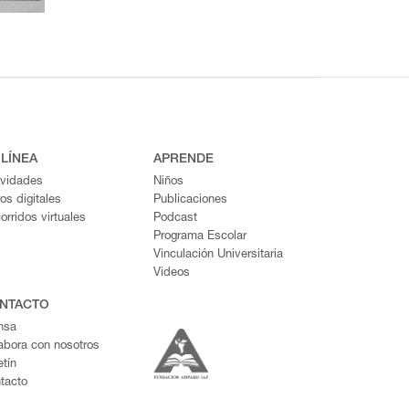
 LÍNEA
APRENDE
ividades
Niños
ros digitales
Publicaciones
orridos virtuales
Podcast
Programa Escolar
Vinculación Universitaria
Videos
NTACTO
nsa
abora con nosotros
etín
tacto