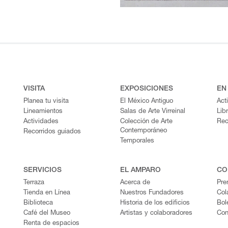
VISITA
EXPOSICIONES
EN
Planea tu visita
El México Antiguo
Act
Lineamientos
Salas de Arte Virreinal
Lib
Actividades
Colección de Arte
Rec
Contemporáneo
Recorridos guiados
Temporales
SERVICIOS
EL AMPARO
CO
Terraza
Acerca de
Pre
Tienda en Línea
Nuestros Fundadores
Col
Biblioteca
Historia de los edificios
Bol
Café del Museo
Artistas y colaboradores
Con
Renta de espacios