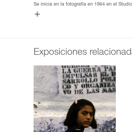
Se inicia en la fotografía en 1964 en el Stu
mundialmente por su foto del Che Guevara. Co
reflejaron y reivindicaron la imagen de su g
conocido ensayo Exilio (1967-1994), a partir
por mar de 35,000 cubanos en el verano de 19
isla. Sus fotos –concebidas como series o en
Angola (1982-1983); la crisis económica cub
Exposiciones relaciona
de Berlín (junio, 1990); y New York septiembr
Revolución cubana y los cubanos, siempre des
más actual conceptualismo.