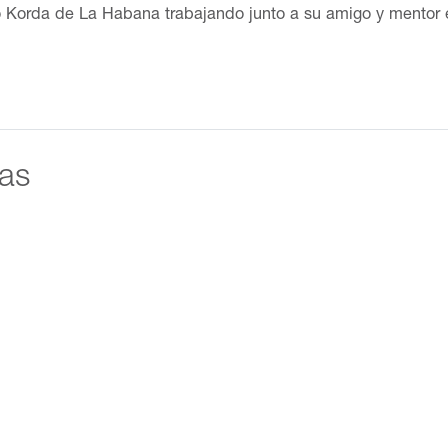
dio Korda de La Habana trabajando junto a su amigo y mentor
ntrariamente a la tendencia épica en la fotografía revolucio
eneración, una faceta poco conocida de la Cuba de los años 
 de la documentación de la emigración de sus familiares y am
94. Entre 1968 y 1976 trabajó como fotorreportero de la revi
sayos– incluyen las transformaciones del campo cubano (El c
ana luego del colapso del socialismo en Europa del Este (Pr
das
e 11/2001; entre otros temas o eventos. Su obra, de 50 años,
de una posición analítica y reflexiva, tanto desde el docum