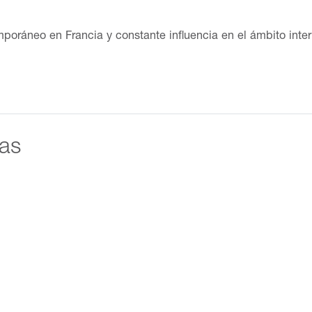
emporáneo en Francia y constante influencia en el ámbito int
a e instalaciones. Trabaja también con conceptos de landscap
esentó en la exposición Rastros y vestigios. Indagaciones s
das