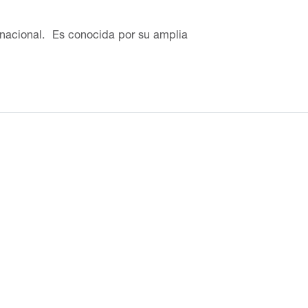
ernacional. Es conocida por su amplia
e, diseño y textos. En el Museo Amparo,
obre el presente (2015). Actualizado: 10 de