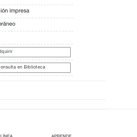
ción impresa
oráneo
quirir
onsulta en Biblioteca
 LÍNEA
APRENDE