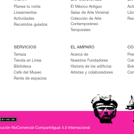
Planea tu visita
El México Antiguo
Act
Lineamientos
Salas de Arte Virreinal
Lib
Actividades
Colección de Arte
Rec
Contemporáneo
Recorridos guiados
Temporales
SERVICIOS
EL AMPARO
CO
Terraza
Acerca de
Pre
Tienda en Línea
Nuestros Fundadores
Col
Biblioteca
Historia de los edificios
Bol
Café del Museo
Artistas y colaboradores
Con
Renta de espacios
ución-NoComercial-CompartirIgual 4.0 Internacional