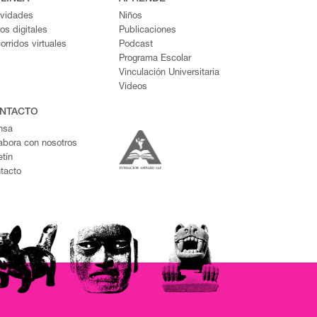
ividades
Niños
ros digitales
Publicaciones
orridos virtuales
Podcast
Programa Escolar
Vinculación Universitaria
Videos
NTACTO
nsa
abora con nosotros
etín
tacto