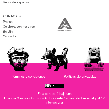
Renta de espacios
CONTACTO
Prensa
Colabora con nosotros
Boletín
Contacto
Términos y condiciones
Políticas de privacidad
Esta obra está bajo una
Licencia Creative Commons Atribución-NoComercial-CompartirIgual 4.0
Internacional