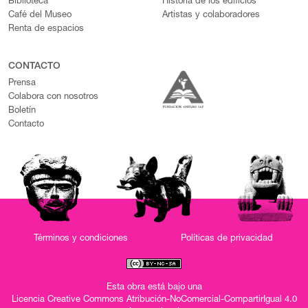
Biblioteca
Historia de los edificios
Café del Museo
Artistas y colaboradores
Renta de espacios
CONTACTO
Prensa
Colabora con nosotros
Boletín
Contacto
Términos y condiciones
Políticas de privacidad
Esta obra está bajo una
Licencia Creative Commons Atribución-NoComercial-CompartirIgual 4.0