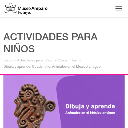
ACTIVIDADES PARA
NIÑOS
Inicio
Actividades para niños
Cuadernillos
Dibuja y aprende. Cuadernillo: Animales en el México antiguo