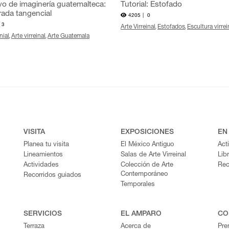
vo de imaginería guatemalteca:
Tutorial: Estofado
rada tangencial
4205 |
0
3
Arte Virreinal
Estofados
Escultura virrei
nial
Arte virreinal
Arte Guatemala
VISITA
EXPOSICIONES
EN
Planea tu visita
El México Antiguo
Act
Lineamientos
Salas de Arte Virreinal
Lib
Actividades
Colección de Arte
Rec
Contemporáneo
Recorridos guiados
Temporales
SERVICIOS
EL AMPARO
CO
Terraza
Acerca de
Pre