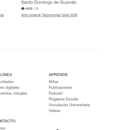
Santo Domingo de Guzmán
4235 |
2
nal
Arte virreinal
Tecnologías
Siglo XVIII
 LÍNEA
APRENDE
ividades
Niños
ros digitales
Publicaciones
orridos virtuales
Podcast
Programa Escolar
Vinculación Universitaria
Videos
NTACTO
nsa