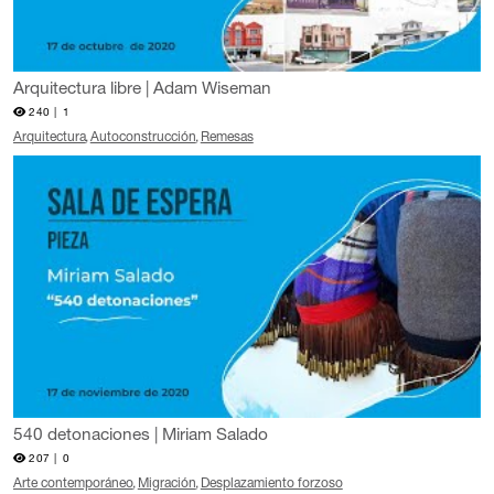
Arquitectura libre | Adam Wiseman
240 |
1
Arquitectura
Autoconstrucción
Remesas
540 detonaciones | Miriam Salado
207 |
0
Arte contemporáneo
Migración
Desplazamiento forzoso