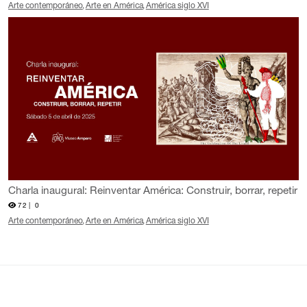
Arte contemporáneo
Arte en América
América siglo XVI
Charla inaugural: Reinventar América: Construir, borrar, repetir
72 |
0
Arte contemporáneo
Arte en América
América siglo XVI