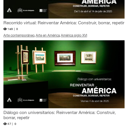
Recorrido virtual: Reinventar América: Construir, borrar, repetir
189 |
0
Arte contemporáneo
Arte en América
América siglo XVI
Diálogo con universitarios: Reinventar América: Construir,
borrar, repetir
47 |
0