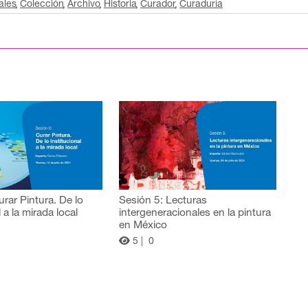
ales
Colección
Archivo
Historia
Curador
Curaduría
urar Pintura. De lo
Sesión 5: Lecturas
l a la mirada local
intergeneracionales en la pintura
en México
5 |
0