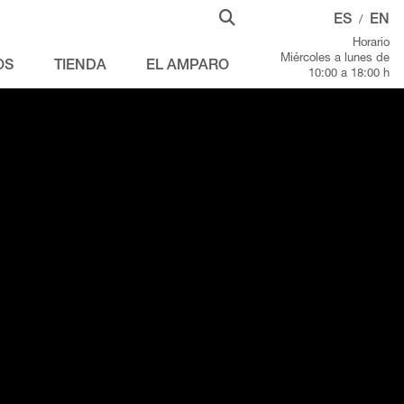
ES
EN
/
Horario
Miércoles a lunes de
OS
TIENDA
EL AMPARO
10:00 a 18:00 h