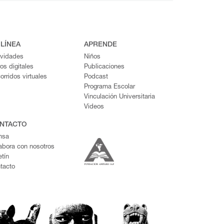
 LÍNEA
APRENDE
ividades
Niños
ros digitales
Publicaciones
orridos virtuales
Podcast
Programa Escolar
Vinculación Universitaria
Videos
NTACTO
nsa
abora con nosotros
etín
tacto