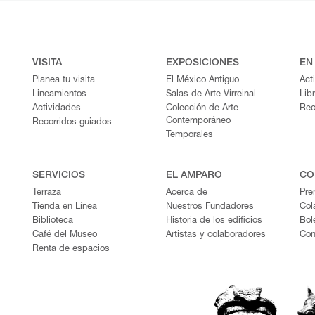
VISITA
EXPOSICIONES
EN
Planea tu visita
El México Antiguo
Act
Lineamientos
Salas de Arte Virreinal
Lib
Actividades
Colección de Arte
Rec
Contemporáneo
Recorridos guiados
Temporales
SERVICIOS
EL AMPARO
CO
Terraza
Acerca de
Pre
Tienda en Línea
Nuestros Fundadores
Col
Biblioteca
Historia de los edificios
Bol
Café del Museo
Artistas y colaboradores
Con
Renta de espacios