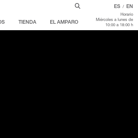
ES
EN
/
Horario
Miércoles a lunes de
OS
TIENDA
EL AMPARO
10:00 a 18:00 h