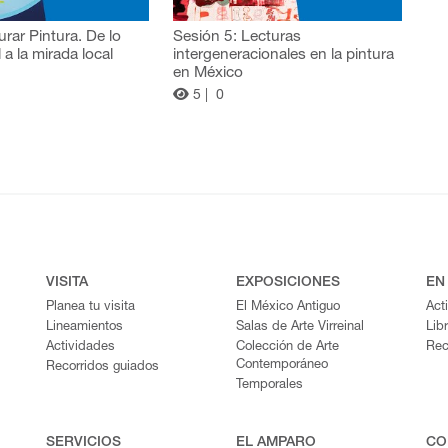
urar Pintura. De lo
Sesión 5: Lecturas
l a la mirada local
intergeneracionales en la pintura
en México
5 |
0
VISITA
EXPOSICIONES
EN
Planea tu visita
El México Antiguo
Act
Lineamientos
Salas de Arte Virreinal
Lib
Actividades
Colección de Arte
Rec
Contemporáneo
Recorridos guiados
Temporales
SERVICIOS
EL AMPARO
CO