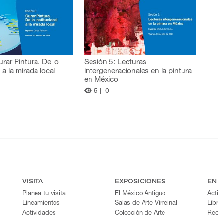
urar Pintura. De lo
Sesión 5: Lecturas
l a la mirada local
intergeneracionales en la pintura
en México
5 |
0
VISITA
EXPOSICIONES
EN
Planea tu visita
El México Antiguo
Act
Lineamientos
Salas de Arte Virreinal
Lib
Actividades
Colección de Arte
Rec