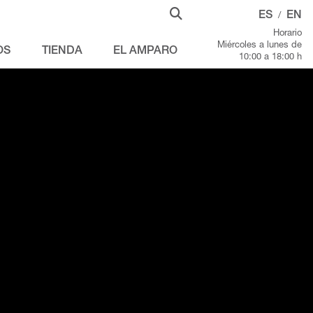
ES
EN
/
Horario
Miércoles a lunes de
OS
TIENDA
EL AMPARO
10:00 a 18:00 h