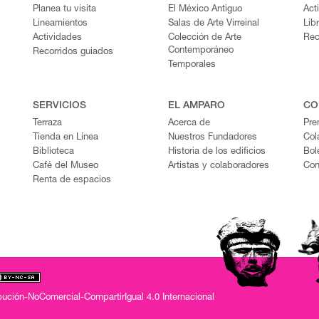
Planea tu visita
El México Antiguo
Act
Lineamientos
Salas de Arte Virreinal
Lib
Actividades
Colección de Arte
Rec
Contemporáneo
Recorridos guiados
Temporales
SERVICIOS
EL AMPARO
CO
Terraza
Acerca de
Pre
Tienda en Línea
Nuestros Fundadores
Col
Biblioteca
Historia de los edificios
Bol
Café del Museo
Artistas y colaboradores
Con
Renta de espacios
ución-NoComercial-CompartirIgual 4.0 Internacional