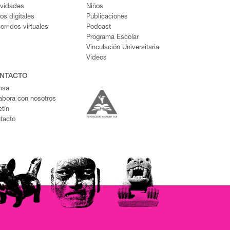
ividades
Niños
ros digitales
Publicaciones
orridos virtuales
Podcast
Programa Escolar
Vinculación Universitaria
Videos
NTACTO
nsa
abora con nosotros
etín
tacto