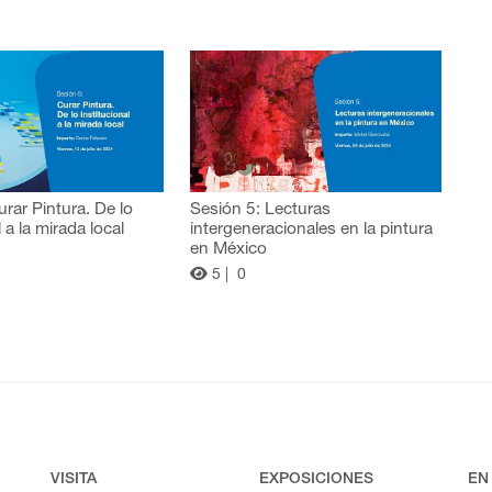
urar Pintura. De lo
Sesión 5: Lecturas
l a la mirada local
intergeneracionales en la pintura
en México
5 |
0
VISITA
EXPOSICIONES
EN