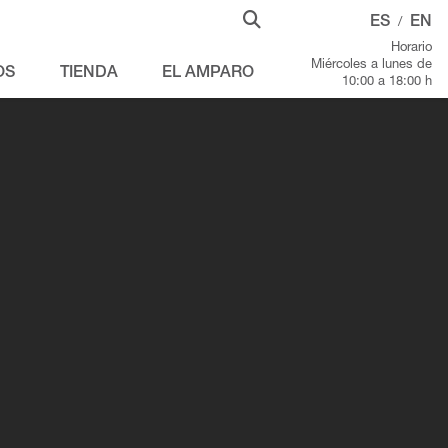
ES
EN
/
Horario
Miércoles a lunes de
OS
TIENDA
EL AMPARO
10:00 a 18:00 h