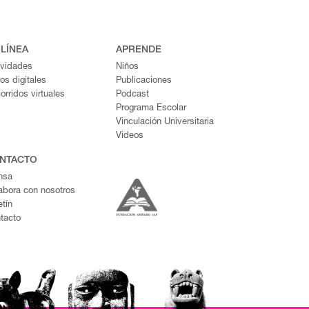
 LÍNEA
APRENDE
ividades
Niños
ros digitales
Publicaciones
orridos virtuales
Podcast
Programa Escolar
Vinculación Universitaria
Videos
NTACTO
nsa
abora con nosotros
etín
tacto