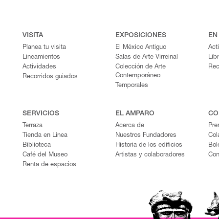
VISITA
EXPOSICIONES
EN
Planea tu visita
El México Antiguo
Act
Lineamientos
Salas de Arte Virreinal
Lib
Actividades
Colección de Arte
Rec
Contemporáneo
Recorridos guiados
Temporales
SERVICIOS
EL AMPARO
CO
Terraza
Acerca de
Pre
Tienda en Línea
Nuestros Fundadores
Col
Biblioteca
Historia de los edificios
Bol
Café del Museo
Artistas y colaboradores
Con
Renta de espacios