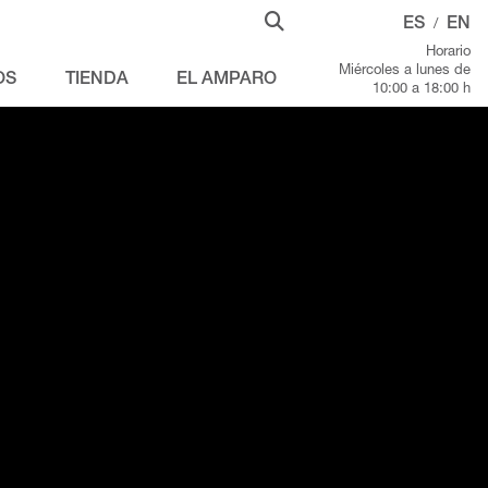
ES
EN
/
Horario
Miércoles a lunes de
OS
TIENDA
EL AMPARO
10:00 a 18:00 h