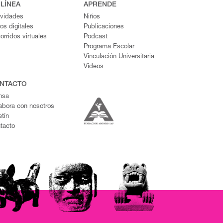
 LÍNEA
APRENDE
ividades
Niños
ros digitales
Publicaciones
orridos virtuales
Podcast
Programa Escolar
Vinculación Universitaria
Videos
NTACTO
nsa
abora con nosotros
etín
tacto