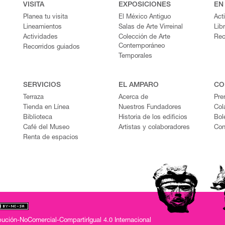
VISITA
EXPOSICIONES
EN
Planea tu visita
El México Antiguo
Act
Lineamientos
Salas de Arte Virreinal
Lib
Actividades
Colección de Arte
Rec
Contemporáneo
Recorridos guiados
Temporales
SERVICIOS
EL AMPARO
CO
Terraza
Acerca de
Pre
Tienda en Línea
Nuestros Fundadores
Col
Biblioteca
Historia de los edificios
Bol
Café del Museo
Artistas y colaboradores
Con
Renta de espacios
ución-NoComercial-CompartirIgual 4.0 Internacional