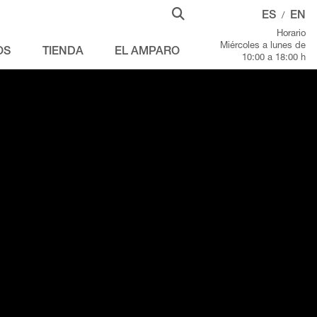
ES
EN
/
Horario
Miércoles a lunes de
OS
TIENDA
EL AMPARO
10:00 a 18:00 h