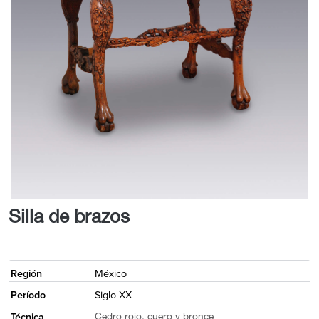
Silla de brazos
<
Región
México
Período
Siglo XX
Técnica
Cedro rojo, cuero y bronce