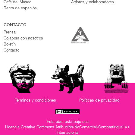
Café del Museo
Artistas y colaboradores
Renta de espacios
CONTACTO
Prensa
Colabora con nosotros
Boletín
Contacto
Términos y condiciones
Políticas de privacidad
Esta obra está bajo una
Licencia Creative Commons Atribución-NoComercial-CompartirIgual 4.0
Internacional