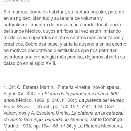
Setecientos.
Sin marcas, como es habitual, su factura popular, patente
en su rigidez, planitud y ausencia de volumen y
naturalismo, apuntan de nuevo a un obrador local, quizá
del sur de México, cuyos artífices tal vez están imitando
modelos ya superados en otros centros más avanzados y
creativos. Sobre esa base, y ante la ausencia en su exorno
de motivos decorativos o estilísticos que nos permitan
aventurar una cronología más precisa, dejamos abierta su
datación en el siglo XVIII.
1. Cfr. C. Esteras Martín, «Platería virreinal novohispana.
Siglos XVI-XIX», en
El arte de la platería mexicana. 500
años
, México, 1989, p. 246, nº 60; y
La platería del Museo
Franz Mayer…
, ob. cit., pp. 150-152, nº 41; J. M. Cruz
Valdovinos y A. Escalera Ureña,
La platería en la catedral
de Santo Domingo, primada de América
, Santo Domingo-
Madrid, 1993, pp. 164-166, nº 86; y La Platería Mexicana,