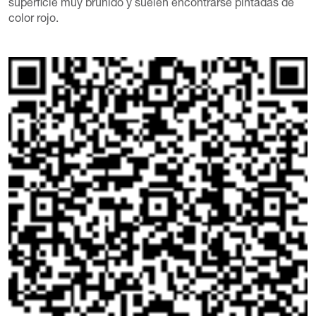
superficie muy bruñido y suelen encontrarse pintadas de
color rojo.