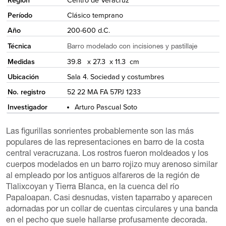
Región
Centro de Veracruz
Período
Clásico temprano
Año
200-600 d.C.
Técnica
Barro modelado con incisiones y pastillaje
Medidas
39.8 x 27.3 x 11.3 cm
Ubicación
Sala 4. Sociedad y costumbres
No. registro
52 22 MA FA 57PJ 1233
Investigador
Arturo Pascual Soto
Las figurillas sonrientes probablemente son las más
populares de las representaciones en barro de la costa
central veracruzana. Los rostros fueron moldeados y los
cuerpos modelados en un barro rojizo muy arenoso similar
al empleado por los antiguos alfareros de la región de
Tlalixcoyan y Tierra Blanca, en la cuenca del río
Papaloapan. Casi desnudas, visten taparrabo y aparecen
adornadas por un collar de cuentas circulares y una banda
en el pecho que suele hallarse profusamente decorada.