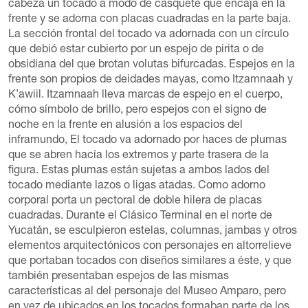
cabeza un tocado a modo de casquete que encaja en la
frente y se adorna con placas cuadradas en la parte baja.
La sección frontal del tocado va adornada con un círculo
que debió estar cubierto por un espejo de pirita o de
obsidiana del que brotan volutas bifurcadas. Espejos en la
frente son propios de deidades mayas, como Itzamnaah y
K’awiil. Itzamnaah lleva marcas de espejo en el cuerpo,
cómo símbolo de brillo, pero espejos con el signo de
noche en la frente en alusión a los espacios del
inframundo, El tocado va adornado por haces de plumas
que se abren hacía los extremos y parte trasera de la
figura. Estas plumas están sujetas a ambos lados del
tocado mediante lazos o ligas atadas. Como adorno
corporal porta un pectoral de doble hilera de placas
cuadradas. Durante el Clásico Terminal en el norte de
Yucatán, se esculpieron estelas, columnas, jambas y otros
elementos arquitectónicos con personajes en altorrelieve
que portaban tocados con diseños similares a éste, y que
también presentaban espejos de las mismas
características al del personaje del Museo Amparo, pero
en vez de ubicados en los tocados formaban parte de los