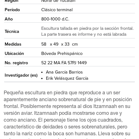
Región
Norte de Yucatán
Período
Clásico terminal
Año
800-1000 d.C.
Escultura tallada en piedra por la sección frontal.
Técnica
La parte trasera es informe y no está labrada
Medidas
58 x 49 x 33 cm
Ubicación
Bóveda Prehispánico
No. registro
52 22 MA FA 57PJ 1449
Ana García Barrios
Investigador (es)
Erik Velásquez García
Pequeña escultura en piedra que reproduce a un ser
aparentemente anciano sobrenatural de pie y en posición
frontal. Posiblemente representa al dios Itzamnaah en su
versión aviar. Itzamnaah podía mostrarse como ave y
como anciano. El personaje tiene los ojos cuadrados,
característico de deidades o seres sobrenaturales, pero
tanto la nariz como la boca son humanas. Lleva sobre su