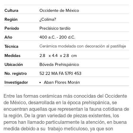
<
Cultura
Occidente de México
Región
¿Colima?
Período
Preclásico tardío
Año
400 a.C. - 200 d.C.
Técnica
Cerámica modelada con decoración al pastillaje
Medidas
2.8 x 4.4 x 2.8 cm
Ubicación
Bóveda Prehispánico
No. registro
52 22 MA FA 57PJ 453
Investigador
Aban Flores Morán
Entre las formas cerámicas más conocidas del Occidente
de México, desarrollada en la época prehispánica, se
encuentran aquellas que representan la fauna cotidiana de
la región. De la gran variedad de piezas existentes, los
perros han llamado particularmente la atención, en buena
medida debido a su trabajo meticuloso, ya que son