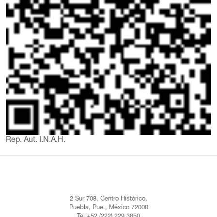
Rep. Aut. I.N.A.H.
2 Sur 708, Centro Histórico,
Puebla, Pue., México 72000
Tel +52 (222) 229 3850