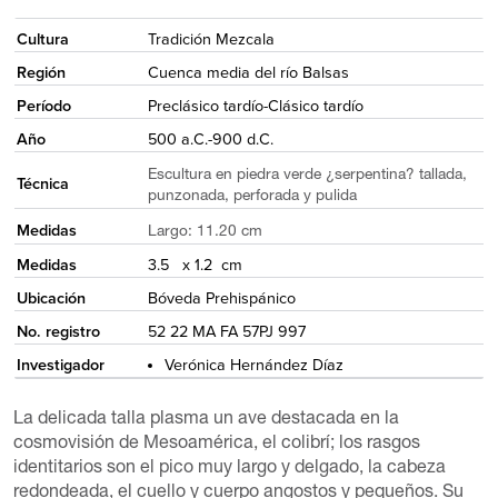
<
Cultura
Tradición Mezcala
Región
Cuenca media del río Balsas
Período
Preclásico tardío-Clásico tardío
Año
500 a.C.-900 d.C.
Escultura en piedra verde ¿serpentina? tallada,
Técnica
punzonada, perforada y pulida
Medidas
Largo: 11.20 cm
Medidas
3.5 x 1.2 cm
Ubicación
Bóveda Prehispánico
No. registro
52 22 MA FA 57PJ 997
Investigador
Verónica Hernández Díaz
La delicada talla plasma un ave destacada en la
cosmovisión de Mesoamérica, el colibrí; los rasgos
identitarios son el pico muy largo y delgado, la cabeza
redondeada, el cuello y cuerpo angostos y pequeños. Su