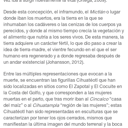
vez iba a surgir nuevamente la vida (Ortega, 2009).
Desde esta concepción, el inframundo, el
Mictlán
o lugar
donde iban los muertos, era la tierra en la que se
inhumaban los cadáveres o las cenizas de los cuerpos ya
perecidos, y donde al mismo tiempo crecía la vegetación y
el alimento que nutría a los seres vivos. De esta manera, la
tierra adquiere un carácter fértil, lo que dio paso a crear la
idea de tierra-madre, el vientre fecundo en el que el ser
humano era regenerado y a donde regresaba después de
un andar existencial (Johansson, 2012).
Entre las múltiples representaciones que evocan a la
muerte, se encuentran las figurillas Cihuatéotl que han
sido localizadas en sitios como El Zapotal y El Cocuite en
la Costa del Golfo, y que corresponden a las mujeres
muertas en el parto, que tras morir iban al
Cincalco
“casa
del maíz” o al
Cihuatampla
“región de las mujeres”; estas
Cihuatéotl han sido representadas en esculturas que se
caracterizan por tener los ojos cerrados, mismos que
manifiestan la última imagen del mundo terrenal y la boca