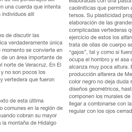
n de los personajes allí
elaboradas con una pasta d
en una cuerda que intenta
caoliníticas que permiten
individuos allí
tersos. Su plasticidad prop
elaboración de las grande
complicadas vertederas que
s de discutir las
ejercicio de estos los alf
mica verdaderamente única
trata de ollas de cuerpo 
e momento se convierte en
“gajos”, tal y como si fue
a de un área importante de
ocupa el hombro y el asa 
l norte de Veracruz. En El
alcanza muy poca altura. E
e y no son pocos los
producción alfarera de Me
 y vertedera que fueron
color negro no deja duda 
diseños geométricos, hasta
componen los murales de 
xto de esta última
llegar a combinarse con la
nto comunes en la región de
regular con los ojos cerra
 cuando cobran su mayor
a la montaña de Hidalgo