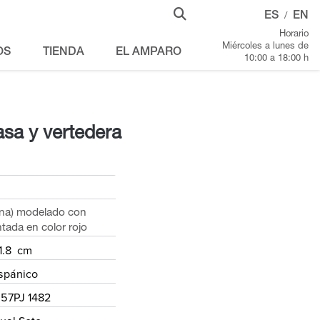
ES
EN
/
Horario
Miércoles a lunes de
OS
TIENDA
EL AMPARO
10:00 a 18:00 h
asa y vertedera
fina) modelado con
tada en color rojo
1.8 cm
spánico
57PJ 1482