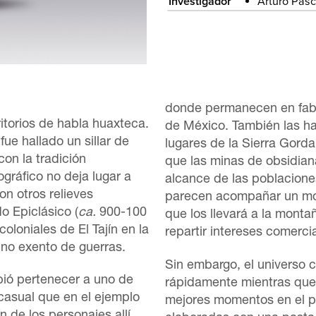
Investigador
Arturo Pasc
donde permanecen en fabr
ritorios de habla huaxteca.
de México. También las ha
fue hallado un sillar de
lugares de la Sierra Gord
on la tradición
que las minas de obsidian
ográfico no deja lugar a
alcance de las poblacion
n otros relieves
parecen acompañar un mome
do Epiclásico (
ca.
900-100
que los llevará a la monta
oloniales de El Tajín en la
repartir intereses comerci
 no exento de guerras.
Sin embargo, el universo cu
bió pertenecer a uno de
rápidamente mientras que 
casual que en el ejemplo
mejores momentos en el pe