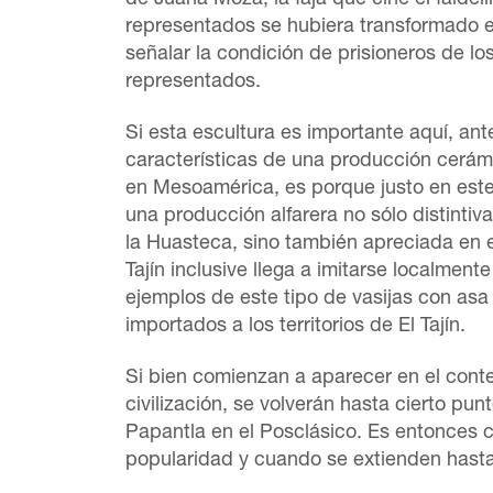
de Juana Moza, la faja que ciñe el faldellí
representados se hubiera transformado 
señalar la condición de prisioneros de los 
representados.
Si esta escultura es importante aquí, ante
características de una producción cerá
en Mesoamérica, es porque justo en est
una producción alfarera no sólo distintiv
la Huasteca, sino también apreciada en e
Tajín inclusive llega a imitarse localment
ejemplos de este tipo de vasijas con asa
importados a los territorios de El Tajín.
Si bien comienzan a aparecer en el conte
civilización, se volverán hasta cierto pu
Papantla en el Posclásico. Es entonces
popularidad y cuando se extienden hast