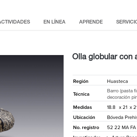
ACTIVIDADES
EN LÍNEA
APRENDE
SERVICI
Olla globular con 
<
Región
Huasteca
Barro (pasta 
Técnica
decoración pin
Medidas
18.8 x 21 x 2
Ubicación
Bóveda Prehi
No. registro
52 22 MA FA 